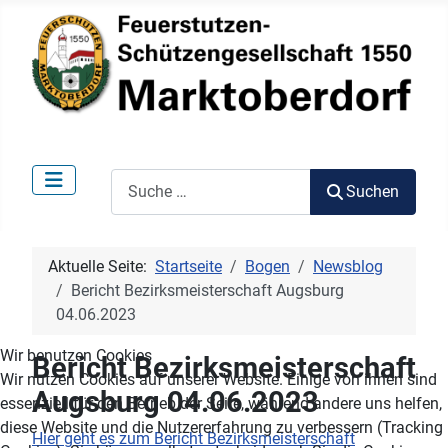
Suchen
Suchen
Aktuelle Seite:
Startseite
Bogen
Newsblog
Bericht Bezirksmeisterschaft Augsburg
04.06.2023
Wir benutzen Cookies
Bericht Bezirksmeisterschaft
Wir nutzen Cookies auf unserer Website. Einige von ihnen sind
Augsburg 04.06.2023
essenziell für den Betrieb der Seite, während andere uns helfen,
diese Website und die Nutzererfahrung zu verbessern (Tracking
Hier geht es zum Bericht Bezirksmeisterschaft