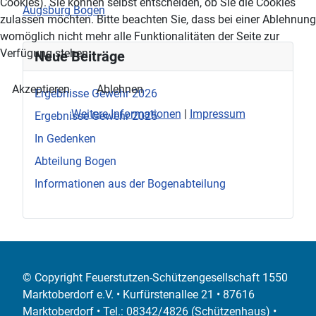
Cookies). Sie können selbst entscheiden, ob Sie die Cookies
Augsburg Bogen
zulassen möchten. Bitte beachten Sie, dass bei einer Ablehnung
womöglich nicht mehr alle Funktionalitäten der Seite zur
Verfügung stehen.
Neue Beiträge
Akzeptieren
Ablehnen
Ergebnisse Gewehr 2026
Weitere Informationen
|
Impressum
Ergebnisse Gewehr 2025
In Gedenken
Abteilung Bogen
Informationen aus der Bogenabteilung
© Copyright Feuerstutzen-Schützengesellschaft 1550
Marktoberdorf e.V. • Kurfürstenallee 21 • 87616
Marktoberdorf • Tel.: 08342/4826 (Schützenhaus) •